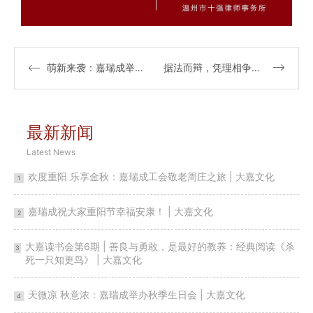
萌新来袭：嘉瑞成举办新员工迎新会暨入职培训会 | 大嘉文化
据法而辩，凭理相争：嘉瑞成辩论队代表温州市律师协会喜获佳绩 | 大嘉文化
最新新闻
Latest News
欢度重阳 乐享金秋：嘉瑞成工会敬老周庄之旅 | 大嘉文化
1
嘉瑞成祝大家重阳节幸福安康！ | 大嘉文化
2
大嘉读书会第6期 | 善良与勇敢，是最好的教养：经典阅读《杀
3
死一只知更鸟》 | 大嘉文化
天微凉 秋意浓：嘉瑞成举办秋季生日会 | 大嘉文化
4