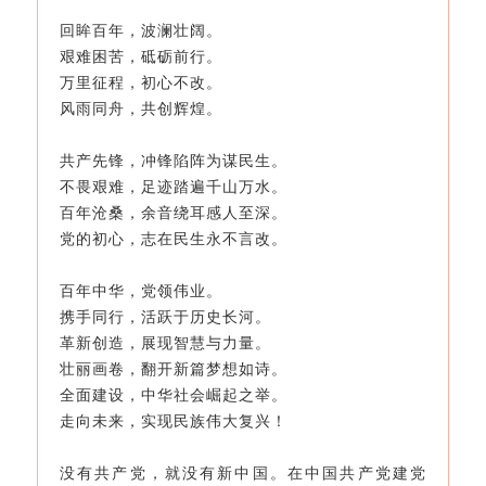
回眸百年，波澜壮阔。
艰难困苦，砥砺前行。
万里征程，初心不改。
风雨同舟，共创辉煌。
共产先锋，冲锋陷阵为谋民生。
不畏艰难，足迹踏遍千山万水。
百年沧桑，余音绕耳感人至深。
党的初心，志在民生永不言改。
百年中华，党领伟业。
携手同行，活跃于历史长河。
革新创造，展现智慧与力量。
壮丽画卷，翻开新篇梦想如诗。
全面建设，中华社会崛起之举。
走向未来，实现民族伟大复兴！
没有共产党，就没有新中国。
在中国共产党建党