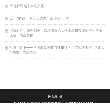
大连行记趣 | 大嘉文化
5
三十而“砺”，向东是大海 | 嘉瑞成30周年
6
据法而辩，凭理相争：嘉瑞成辩论队代表温州市律师协会喜获
7
佳绩 | 大嘉文化
相约党旗下——嘉瑞成党总支与桂柑社区党委续约“律社”党建合
8
作共建 | 大嘉文化
网站地图
© 2026 浙江嘉瑞成律师事务所 |
浙ICP备19004517号