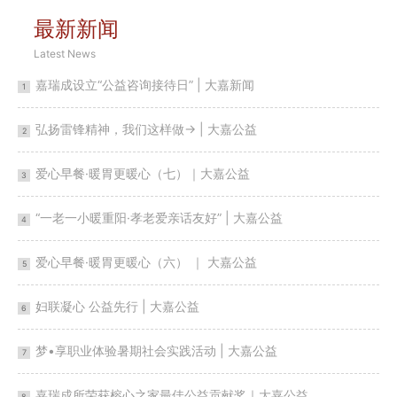
最新新闻
Latest News
嘉瑞成设立“公益咨询接待日” | 大嘉新闻
1
弘扬雷锋精神，我们这样做→ | 大嘉公益
2
爱心早餐·暖胃更暖心（七）｜大嘉公益
3
“一老一小暖重阳·孝老爱亲话友好” | 大嘉公益
4
爱心早餐·暖胃更暖心（六） ｜ 大嘉公益
5
妇联凝心 公益先行 | 大嘉公益
6
梦•享职业体验暑期社会实践活动 | 大嘉公益
7
嘉瑞成所荣获榕心之家最佳公益贡献奖｜大嘉公益
8